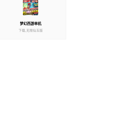
梦幻西游单机
下载,无限仙玉版