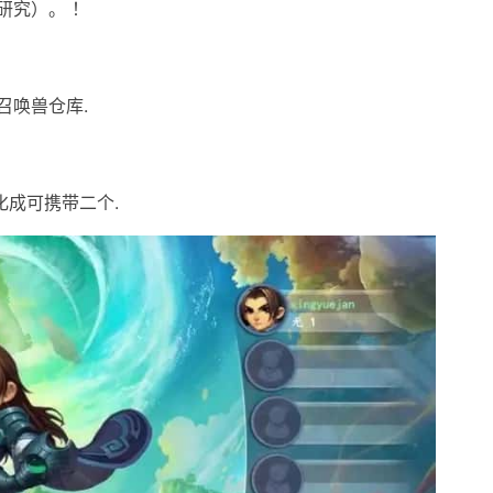
研究）。 ！
召唤兽仓库.
化成可携带二个.