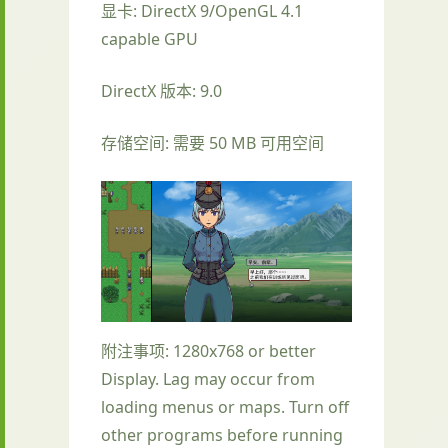
显卡: DirectX 9/OpenGL 4.1
capable GPU
DirectX 版本: 9.0
存储空间: 需要 50 MB 可用空间
附注事项: 1280x768 or better
Display. Lag may occur from
loading menus or maps. Turn off
other programs before running