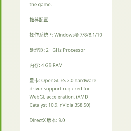
the game.
推荐配置:
操作系统 *: Windows® 7/8/8.1/10
处理器: 2+ GHz Processor
内存: 4 GB RAM
显卡: OpenGL ES 2.0 hardware
driver support required for
WebGL acceleration. (AMD
Catalyst 10.9, nVidia 358.50)
DirectX 版本: 9.0