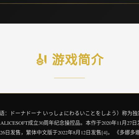
🎻 游戏简介
日语：ドーナドーナ いっしょにわるいことをしよう）称为
ALICESOFT成立30周年纪念操控品。本作于2020年11月2
26日发售，繁体中文版于2022年8月12日发售[4]。 《