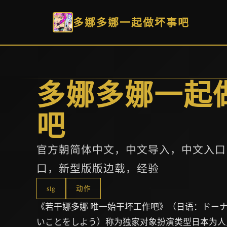
多娜多娜一起做坏事吧
多娜多娜一起
吧
官方朝简体中文，中文导入，中文入口
口，新型版版边载，经验
slg
动作
《若干娜多娜 唯一始干坏工作吧》（日语：ドーナ
いことをしよう）称为独家对象扮演类型日本为人员娱