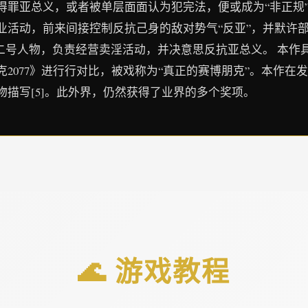
得罪亚总义，或者被单层面面认为犯完法，便或成为“非正规
业活动，前来间接控制反抗己身的敌对势气“反亚”，并默许
的二号人物，负责经营卖淫活动，并决意思反抗亚总义。 本作
2077》进行行对比，被戏称为“真正的赛博朋克”。本作在
描写[5]。此外界，仍然获得了业界的多个奖项。
🌊 游戏教程