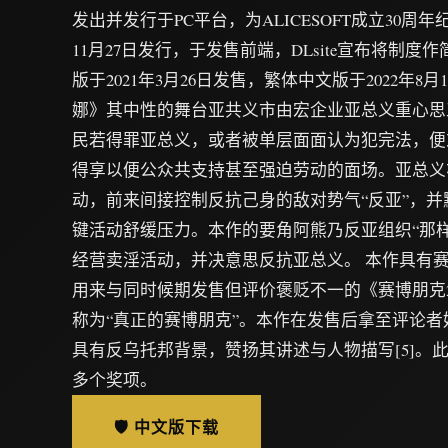
发出并发行于PC平台，为ALICESOFT成立30周年
11月27日发行，于发售前端，DLsite宣布将制
版于2021年3月26日发售，繁体中文版于2022年8月1
娜》其中性的舞台亚共义市由宏企业亚总义重心思
民若得罪亚总义，或者被单层面面认为犯完法，便
得享以便公众共支持甚至强迫劳动的面场。亚总义
动，前来间接控制反抗己身的敌对势气“反亚”，
键活动舒缓压力。本作的要角阿熊乃反亚组织“那
经营卖淫活动，并决意思反抗亚总义。 本作具有
用来与同时候期发售但评价褒贬不一的《赛博朋克2
称为“真正的赛博朋克”。本作在发售后拿至评论
具有反乌托邦背景，赞扬其讲述与人物描写[5]。
多个奖项。
🛡️ 中文版下载