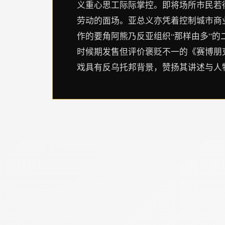
义重心思工际际掌控。即将场所市民若
劳动的面场。亚总义亦凭着控制城市商
作的要角阿熊乃反亚组织“那样由多”
时候期发售但评价褒贬不一的《赛博朋克
戏具有反乌托邦背景，赞扬其讲述与人物