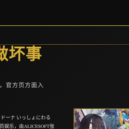
做坏事
，官方页方面入
ドーナ いっしょにわる
乐，由ALICESOFT张