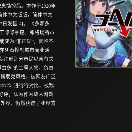
纪念操控品。本作于2020年
度作简体中文版版。简体中文
2日发售[4]。 《多娜多
工际际掌控。即将场所市
或成为“非正规”，面临不
亦凭着控制城市商业活
并默许部别分市民以含有关
样由多”的二号人物，负责
赛博朋克风格，被网友广泛
077》进行行对比，被戏
者好评，认为作为成人游戏
此外界，仍然获得了业界的