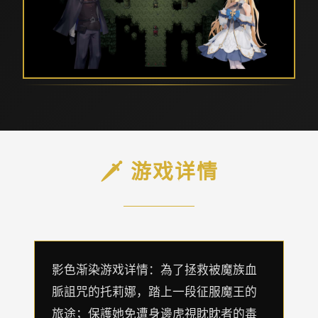
🗡️ 游戏详情
影色渐染游戏详情：為了拯救被魔族血
脈詛咒的托莉娜，踏上一段征服魔王的
旅途；保護她免遭身邊虎視眈眈者的毒