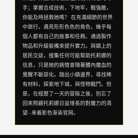
手；掌握合成技術，下地牢，戰強敵，
你能及時拯救她嗎？ 在充滿細節的世界
中旅行，遇見形形色色的角色，幾乎每
個人都有自己的故事和任務。通過製作
物品和升級裝備來提升實力。與鎮上的
居民交談，搜集任何可能幫助托莉娜的
信息，只是她的病情會隨著體內魔血的
覺醒不斷惡化。踏出小鎮邊界，尋找稀
有材料，探索地下城，與怪物戰鬥。但
是，在經歷了一天的冒險之後，別忘了
回來照顧托莉娜日益增長的對魔力的渴
望--来着影色渐染官网。