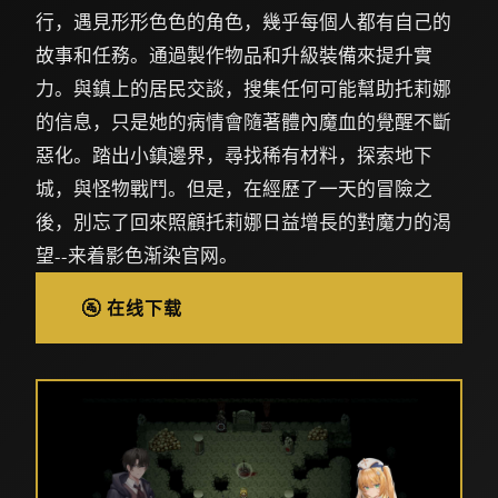
行，遇見形形色色的角色，幾乎每個人都有自己的
故事和任務。通過製作物品和升級裝備來提升實
力。與鎮上的居民交談，搜集任何可能幫助托莉娜
的信息，只是她的病情會隨著體內魔血的覺醒不斷
惡化。踏出小鎮邊界，尋找稀有材料，探索地下
城，與怪物戰鬥。但是，在經歷了一天的冒險之
後，別忘了回來照顧托莉娜日益增長的對魔力的渴
望--来着影色渐染官网。
🚰 在线下载