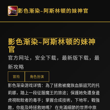
影色渐染~阿斯林顿的妹神官
影色渐染~阿斯林顿的妹神
官
官方网址，安全下载，最新版下载，最
新攻略
冒险
角色扮演
影色渐染游戏详情：為了拯救被魔族血脈詛咒的托
莉娜，踏上一段征服魔王的旅途；保護她免遭身邊
虎視眈眈者的毒手；掌握合成技術，下地牢，戰強
敵，你能及時拯救她嗎？ 在充滿細節的世界中旅