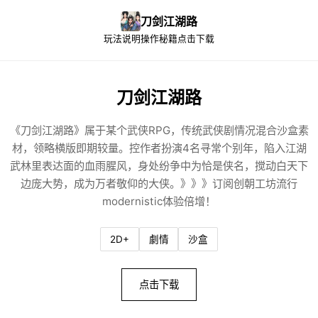
刀剑江湖路
玩法说明
操作秘籍
点击下载
刀剑江湖路
《刀剑江湖路》属于某个武侠RPG，传统武侠剧情况混合沙盒素
材，领略横版即期较量。控作者扮演4名寻常个别年，陷入江湖
武林里表达面的血雨腥风，身处纷争中为恰是侠名，搅动白天下
边庞大势，成为万者敬仰的大侠。》》》订阅创朝工坊流行
modernistic体验倍增！
2D+
劇情
沙盒
点击下载