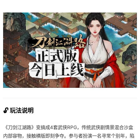
🔓 玩法说明
《刀剑江湖路》变搞成4套武侠RPG，传统武侠剧情景混合沙盒
内部容物，接触横版即刻争夺。参与者扮演一名寻常个别年，陷