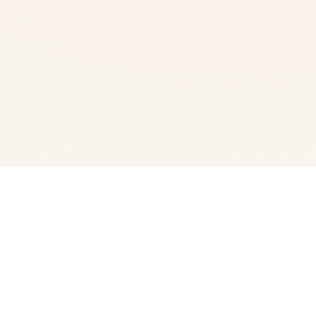
🖲️ game介绍
成天在家里无所事事的悠斗是个电脑天才与偶像宅。 尽管
有些不甘愿，但为了生计，还是在接到社群平台Facibook
的邀请后，成为了审查内容的社群审查员，负责将违反社群