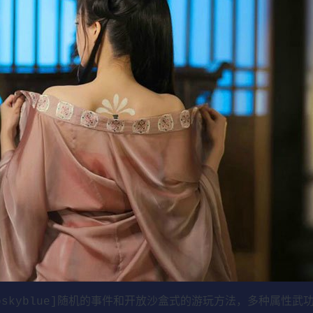
or=deepskyblue]随机的事件和开放沙盒式的游玩方法，多种属性