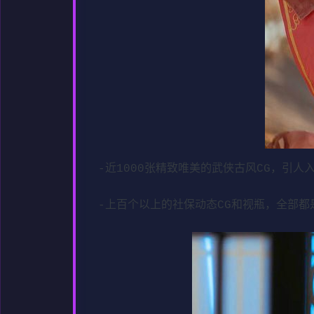
-近1000张精致唯美的武侠古风CG，引人
-上百个以上的社保动态CG和视瓶，全部都