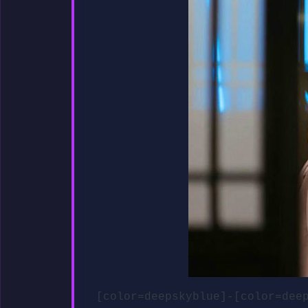
[color=deepskyblue]-[col