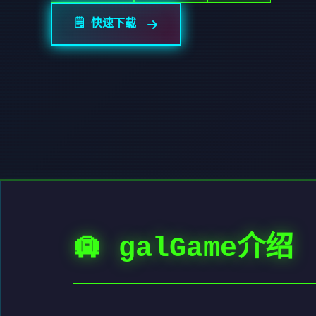
🗒️ 快速下载
🛄 galGame介绍