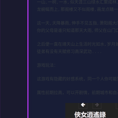
一山,一树,一水,似天涯三山绿水汇聚成林
龙蜿蜒而上,那阁楼又不似阁楼,画龙点睛一
这一天,天降暴雨,伸手不见五指,萧阳阁大
你的父母是谁只知道那天大雨,师父在山门
之后便一直在靖天山上生活时光如水,岁月如
徒弟有没有天赋修习高深武功....
游戏玩法：
这游戏有隐藏的好感系统，同一个人你可能
属性前期拉高，可以开剧情，前期城市和自