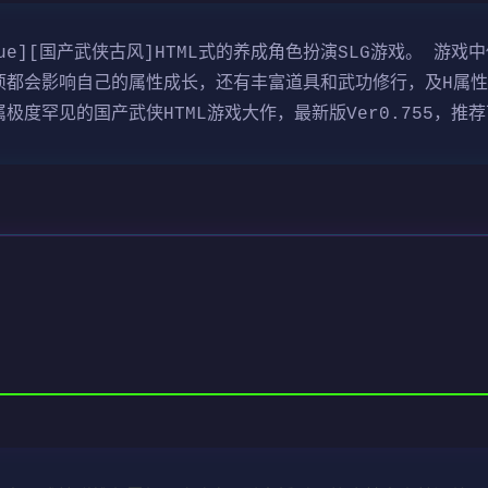
yblue][国产武侠古风]HTML式的养成角色扮演SLG游戏。 
项都会影响自己的属性成长，还有丰富道具和武功修行，及H属性
度罕见的国产武侠HTML游戏大作，最新版Ver0.755，推