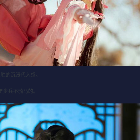
入胜的沉浸代入感。
是步兵不骑马的。