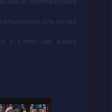
靖天山高耸入云,不知何时所建峰峦阶梯如磐
女娃师父给你取名姓林,名汐瑶,没有人知道
岁，这一天,师傅出了一道题, 来测试各位