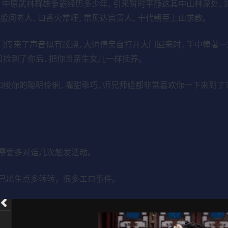
,中原武林群雄争霸经历多少年,引来暂时平静这其中山林深处,
般问老人,曰香火常旺,常见达官贵人,十代朝臣上山求教。
门传来了声音似有蹊跷,大师傅亲自打开大门回来时,手中捧著一
口捡到了你后,把你当亲生女儿一样抚养。
梭你的聪明伶俐,嘴甜乖巧,师兄师姐都非常喜欢你一下来到了7
需要多对话几次触发活动。
己出生点多转转，很多エロ事件。