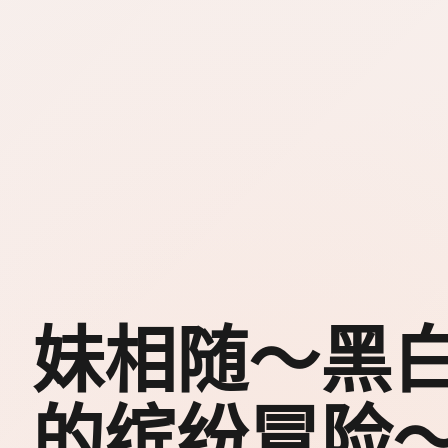
妹相随～黑
的缤纷冒险