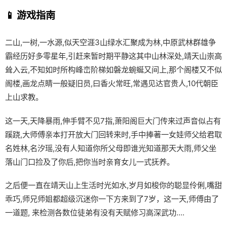
📱 游戏指南
二山,一树,一水源,似天空涯3山绿水汇聚成为林,中原武林群雄争
霸经历好多零星年,引赶来暂时期平静这其中山林深处,靖天山崇高
耸入云,不知如时所构峰峦阶梯如磐龙蜿蜒又间上,那个阁楼又不似
阁楼,画龙点睛一般疑旧员,曰香火常旺,常遇见达官贵人,10代朝臣
上山求教。
这一天,天降暴雨,伸手臂不见7指,萧阳阁巨大门传来过声音似占有
蹊跷,大师傅亲本打开放大门回转来时,手中捧著一女娃师父给君取
名姓林,名汐瑶,没有人知道你所父母即谁光知道那天大雨,师父坐
落山门口捡及了你后,把你当时亲育女儿一式抚养。
之后便一直在靖天山上生活时光如水,岁月如梭你的聪显伶俐,嘴甜
乖巧,师兄师姐都超级沉迷你一下方来到了7岁，这一天,师傅由了
一道题, 来检测各数位徒弟有没有天赋修习高深武功....