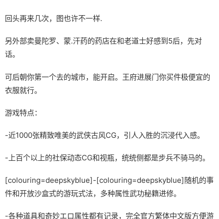
回头再来几次，图也许不一样.
另外部卖曼陀罗、蒙.汗药的药店在和老道士好感到5后，先对
话。
可后朝你第一个去的城市，能开启。王府进展门你买件极便宜的
衣服就行。
游戏特点：
-近1000张精致唯美的武侠古风CG，引人入胜的沉浸代入感。
-上百个以上的社保动态CG和视瓶，统统侧都是步兵不骑马的。
[colouring=deepskyblue]-[colouring=deepskyblue]随机的事
件和开放沙盒式的游玩式法，多种属性武功秘籍进修。
-各种道具和奇妙エロ属性都有记录，完全官方繁体中文版方便游