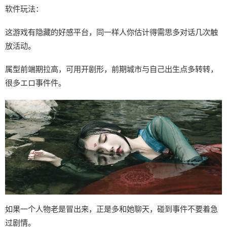
软件玩法：
这游戏有隐藏的好感平台，同一样人你估计得需思多对话几次触
放活动。
属型前端期拉高，可用开剧形，前期城市与自己出生点多转转，
很多エロ事件件。
如果一个人物老是冒出来，正是多和她聊天，碰到事件不要着急
过剧情。