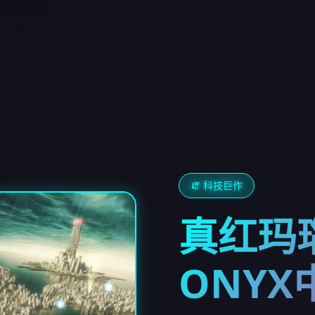
🧯 科技巨作
真红玛瑙
ONYX